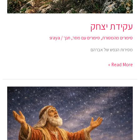
עקידת יצחק
סיפורים מהמסורת
,
סיפורים עם מסר
,
תנך
/
sraya
מסירות הנפש של אברהם
Read More »
הבט
נא
השמימה