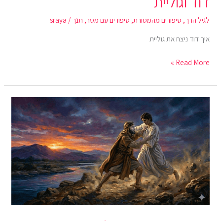
דוד וגוליית
לגיל הרך
,
סיפורים מהמסורת
,
סיפורים עם מסר
,
תנך
/
sraya
איך דוד ניצח את גוליית
Read More »
יעקב
נאבק
עם
המלאך