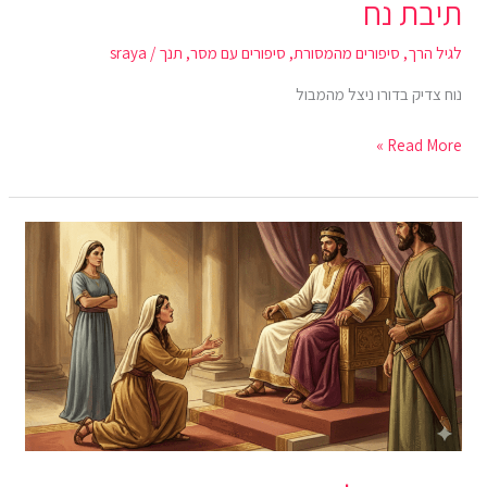
תיבת נח
לגיל הרך
,
סיפורים מהמסורת
,
סיפורים עם מסר
,
תנך
/
sraya
נוח צדיק בדורו ניצל מהמבול
Read More »
משפט
שלמה