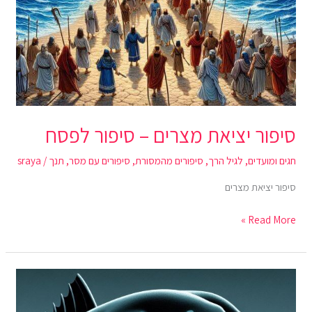
סיפור יציאת מצרים – סיפור לפסח
חגים ומועדים
,
לגיל הרך
,
סיפורים מהמסורת
,
סיפורים עם מסר
,
תנך
/
sraya
סיפור יציאת מצרים
Read More »
יונה
הנביא