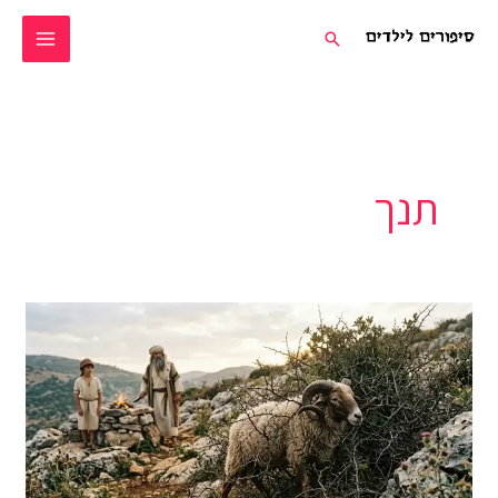
ילוג
חיפוש
תוכן
תנך
עקידת
יצחק