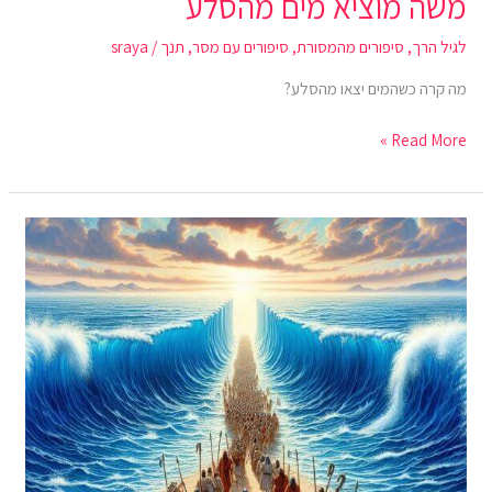
משה מוציא מים מהסלע
לגיל הרך
,
סיפורים מהמסורת
,
סיפורים עם מסר
,
תנך
/
sraya
מה קרה כשהמים יצאו מהסלע?
Read More »
סיפור
יציאת
מצרים
–
סיפור
לפסח