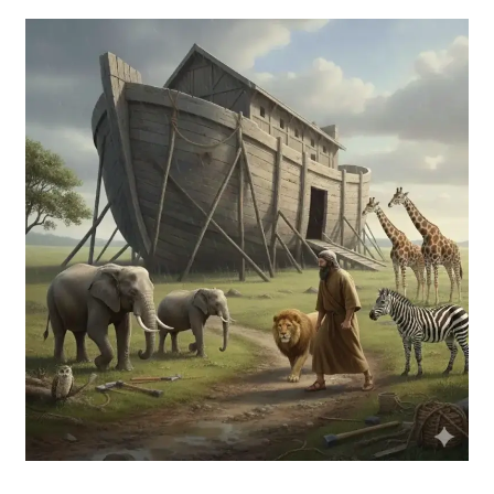
תיבת
נח