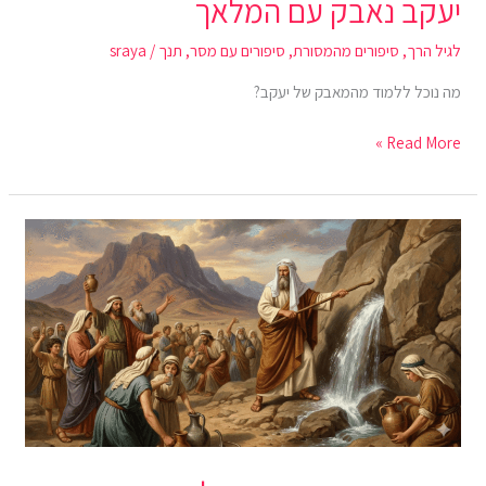
יעקב נאבק עם המלאך
לגיל הרך
,
סיפורים מהמסורת
,
סיפורים עם מסר
,
תנך
/
sraya
מה נוכל ללמוד מהמאבק של יעקב?
Read More »
משה
מוציא
מים
מהסלע