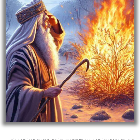
משה ואהרון באו אל פרעה, וביקשו שעם ישראל יצא ממצרים. אבל פרעה לא