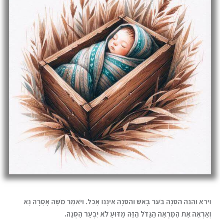
וַיַּרְא וְהִנֵּה הַסְּנֶה בֹּעֵר בָּאֵשׁ וְהַסְּנֶה אֵינֶנּוּ אֻכָּל. וַיֹּאמֶר מֹשֶׁה אָסֻרָה נָּא
וְאֶרְאֶה אֶת הַמַּרְאֶה הַגָּדֹל הַזֶּה מַדּוּעַ לֹא יִבְעַר הַסְּנֶה.