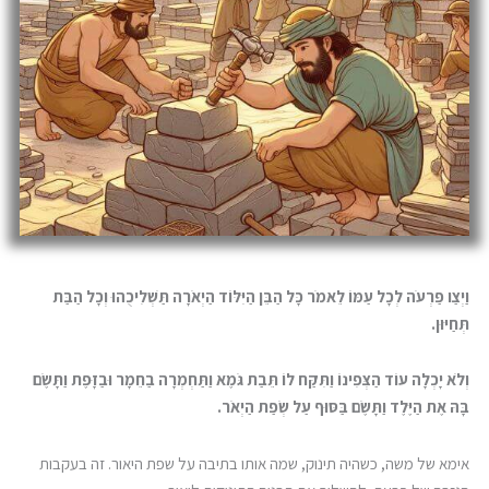
וַיְצַו פַּרְעֹה לְכָל עַמּוֹ לֵאמֹר כָּל הַבֵּן הַיִּלּוֹד הַיְאֹרָה תַּשְׁלִיכֻהוּ וְכָל הַבַּת
תְּחַיּוּן.
וְלֹא יָכְלָה עוֹד הַצְּפִינוֹ וַתִּקַּח לוֹ תֵּבַת גֹּמֶא וַתַּחְמְרָה בַחֵמָר וּבַזָּפֶת וַתָּשֶׂם
בָּהּ אֶת הַיֶּלֶד וַתָּשֶׂם בַּסּוּף עַל שְׂפַת הַיְאֹר.
אימא של משה, כשהיה תינוק, שמה אותו בתיבה על שפת היאור. זה בעקבות