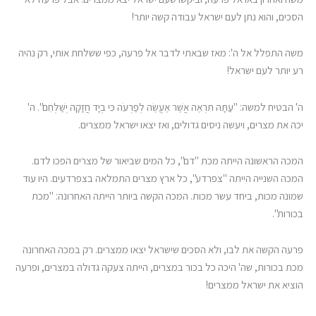
הסכים, והוא נתן לעם ישראל עבודה קשה יותר!
משה התפלל אל ה': מאז שבאתי לדבר אל פרעה, כפי ששלחת אותי, רק נהיה
רע יותר לעם ישראל!
ה' הבטיח למשה: "עַתָּה תִרְאֶה אֲשֶׁר אֶעֱשֶׂה לְפַרְעֹה כִּי בְיָד חֲזָקָה יְשַׁלְּחֵם". ה'
יכה את מצרים, ויעשה ניסים גדולים, ואז יצאו ישראל ממצרים.
המכה הראשונה הייתה מכת "דם", כל המים שביאור של מצרים הפכו לדם.
המכה השנייה הייתה "צפרדע", כל ארץ מצרים התמלאה בצפרדעים. היו עוד
שמונה מכות, ביחד עשר מכות. המכה הקשה ביותר הייתה האחרונה: "מכת
בכורות".
פרעה הקשה את לבו, ולא הסכים שישראל יצאו ממצרים. רק במכה האחרונה
מכת בכורות, שה' היכה כל בכור במצרים, הייתה צעקה גדולה במצרים, ופרעה
הוציא את ישראל ממצרים!