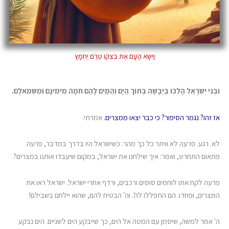
וַיִּשָּׂא הָעָם אֶת בְּצֵקוֹ טֶרֶם יֶחְמָץ
וּבְנֵי יִשְׂרָאֵל הָלְכוּ בַיַּבָּשָׁה בְּתוֹךְ הַיָּם וְהַמַּיִם לָהֶם חֹמָה מִימִינָם וּמִשְּׂמֹאלָם.
אז זהו? נגמר הסיפור? כי כבר יצאו ממצרים.
אמרתי.
לא. רגע. פרעה לא וויתר כל כך מהר. כשישראל היו בדרך במדבר, פרעה
פתאום התחרט, ואמר: איך שילחנו את ישראל, במקום שיעבדו אותנו במצרים?
פרעה לקח אתו לוחמים סוסים ורכבים, ורדף אחרי ישראל. ישראל ראו את
המצרים, ופחדו. הם התפללו לה'. וה' הבטיח להם, שהוא יילחם בשבילם!
ה' אמר למשה, שיסמן עם המטה אל הים, כך שייבקע הים לשניים. הים נבקע