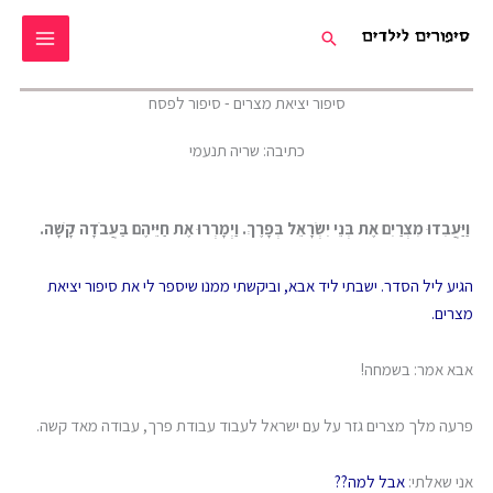
ילוג
חיפוש
תוכן
סיפור יציאת מצרים - סיפור לפסח
כתיבה: שריה תנעמי
וַיַּעֲבִדוּ מִצְרַיִם אֶת בְּנֵי יִשְׂרָאֵל בְּפָרֶךְ. וַיְמָרְרוּ אֶת חַיֵּיהֶם בַּעֲבֹדָה קָשָׁה.
הגיע ליל הסדר. ישבתי ליד אבא, וביקשתי ממנו שיספר לי את סיפור יציאת
מצרים.
אבא אמר: בשמחה!
פרעה מלך מצרים גזר על עם ישראל לעבוד עבודת פרך, עבודה מאד קשה.
אני שאלתי:
אבל למה??