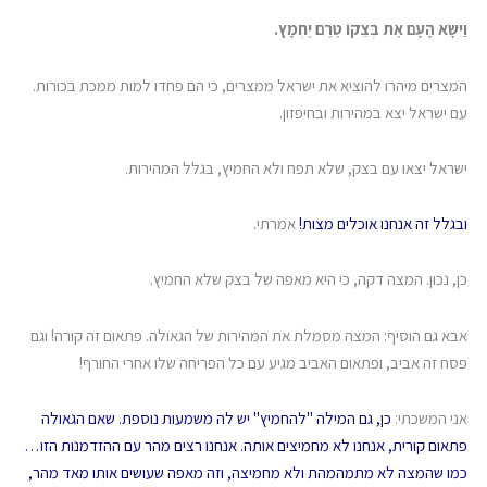
וַיִּשָּׂא הָעָם אֶת בְּצֵקוֹ טֶרֶם יֶחְמָץ.
המצרים מיהרו להוציא את ישראל ממצרים, כי הם פחדו למות ממכת בכורות.
עם ישראל יצא במהירות ובחיפזון.
ישראל יצאו עם בצק, שלא תפח ולא החמיץ, בגלל המהירות.
ובגלל זה אנחנו אוכלים מצות!
אמרתי.
כן, נכון. המצה דקה, כי היא מאפה של בצק שלא החמיץ.
אבא גם הוסיף: המצה מסמלת את המהירות של הגאולה. פתאום זה קורה! וגם
פסח זה אביב, ופתאום האביב מגיע עם כל הפריחה שלו אחרי החורף!
אני המשכתי:
כן, גם המילה "להחמיץ" יש לה משמעות נוספת. שאם הגאולה
פתאום קורית, אנחנו לא מחמיצים אותה. אנחנו רצים מהר עם ההזדמנות הזו…
כמו שהמצה לא מתמהמהת ולא מחמיצה, וזה מאפה שעושים אותו מאד מהר,