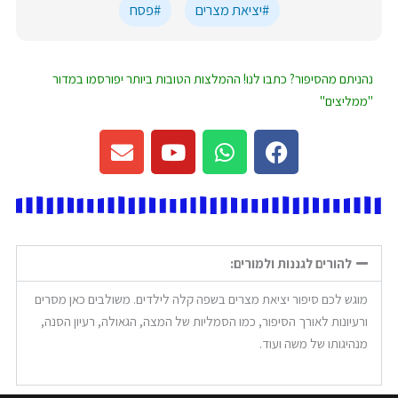
#יציאת מצרים
#פסח
נהניתם מהסיפור? כתבו לנו! ההמלצות הטובות ביותר יפורסמו במדור
"ממליצים"
E
Y
W
F
n
o
h
a
v
u
a
c
e
t
t
e
l
u
s
b
o
b
a
o
להורים לגננות ולמורים:
p
e
p
o
e
p
k
מוגש לכם סיפור יציאת מצרים בשפה קלה לילדים. משולבים כאן מסרים
ורעיונות לאורך הסיפור, כמו הסמליות של המצה, הגאולה, רעיון הסנה,
מנהיגותו של משה ועוד.