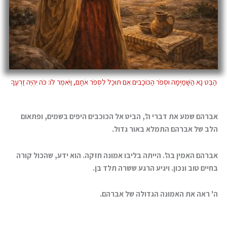
הַבֶּט נָא הַשָּׁמַיְמָה וּסְפֹר הַכּוֹכָבִים אִם תּוּכַל לִסְפֹר אֹתָם, וַיֹּאמֶר לוֹ: כֹּה יִהְיֶה זַרְעֶךָ
אברהם שמע את דברי ה', הביט אל הכוכבים היפים בשמים, ופתאום
הלב של אברהם התמלא באור גדול.
אברהם האמין בה'. הייתה בליבו אמונה חזקה. הוא ידע, שהכול קורה
בחיים טוב ונכון. ויגיע הרגע ששרה תלד בן.
ה' ראה את האמונה הגדולה של אברהם.