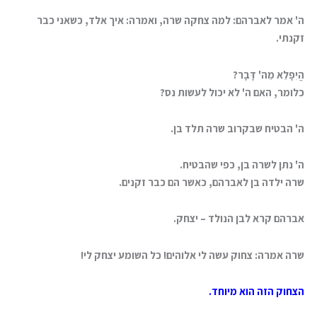
ה' אמר לאברהם: למה צחקה שרה, ואמרה: איך אלד, כשאני כבר
זקנתי.
הֲיִפָּלֵא מֵה' דָּבָר?
כלומר, האם ה' לא יכול לעשות נס?
ה' הבטיח שבקרוב שרה תלד בן.
ה' נתן לשרה בן, כפי שהבטיח.
שרה ילדה בן לאברהם, כאשר הם כבר זקנים.
אברהם קרא לבן הנולד – יצחק.
שרה אמרה: צחוק עשה לי אלוהים! כל השומע יצחק לי!
הצחוק הזה הוא מיוחד.