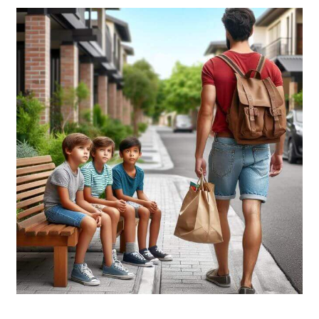
האיש
המוזר