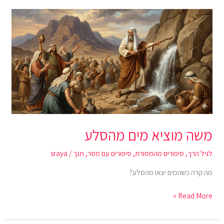
משה
מוציא
מים
מהסלע
משה מוציא מים מהסלע
לגיל הרך
,
סיפורים מהמסורת
,
סיפורים עם מסר
,
תנך
/
sraya
מה קרה כשהמים יצאו מהסלע?
Read More »