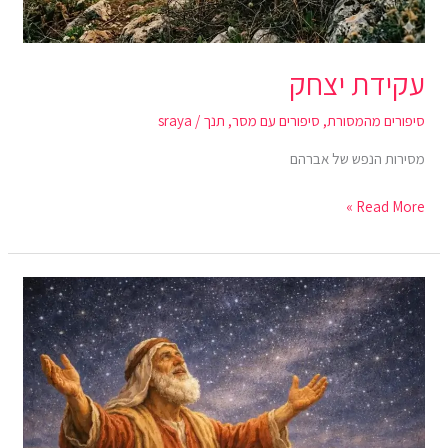
עקידת יצחק
סיפורים מהמסורת
,
סיפורים עם מסר
,
תנך
/
sraya
מסירות הנפש של אברהם
Read More »
הבט
נא
השמימה