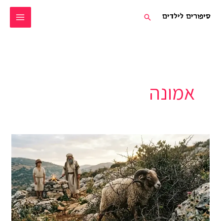
ילוג
חיפוש
תוכן
אמונה
עקידת
יצחק