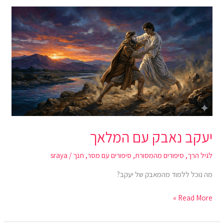
יעקב
נאבק
עם
המלאך
יעקב נאבק עם המלאך
לגיל הרך
,
סיפורים מהמסורת
,
סיפורים עם מסר
,
תנך
/
sraya
מה נוכל ללמוד מהמאבק של יעקב?
Read More »