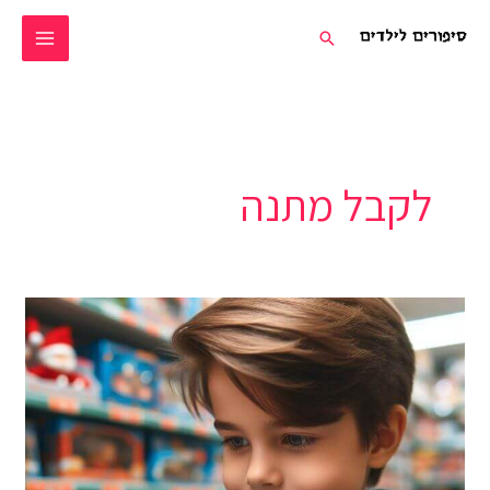
ילוג
חיפוש
תוכן
לקבל מתנה
אוֹר
רוֹצֶה
לִבְחֹר