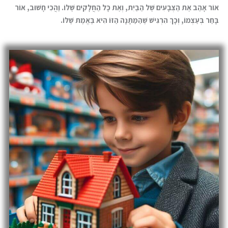
אוֹר אָהַב אֶת הַצְּבָעִים שֶׁל הַבַּיִת, וְאֶת כָּל הַחֲלָקִים שֶׁלּוֹ. וַהֲכִי חָשׁוּב, אוֹר
בָּחַר בְּעַצְמוֹ, וְכָךְ הִרְגִּישׁ שֶׁהַמַּתָּנָה הַזּוֹ הִיא בֶּאֱמֶת שֶׁלּוֹ.