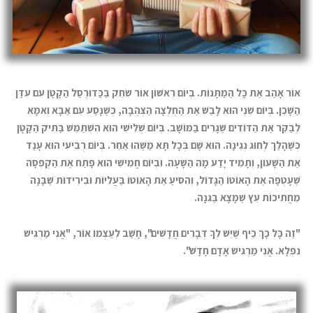
אוֹר אָהַב אֶת כָּל הַמַּתָּנוֹת. בְּיוֹם רִאשׁוֹן אוֹר שִׂחֵק בַּכַּדּוּרְסַל הַקָּטָן עִם עִדַּן
הַשָּׁכֵן. בְּיוֹם שֵׁנִי הוּא לָבַשׁ אֶת הַחֻלְצָה הַצְּהֻבָּה, כְּשֶׁנָּסַע עִם אַבָּא וְאִמָּא
לְבַקֵּר אֶת הַדּוֹדִים שֶׁגָּרִים בַּמּוֹשָׁב. בְּיוֹם שְׁלִישִׁי הוּא הִשְׁתַּמֵּשׁ בַּתִּיק הַקָּטָן
כְּשֶׁהָלַךְ לְחוּג נְגִינָה. הוּא שָׁם בְּכָל תָּא מַשֶּׁהוּ אַחֵר. בְּיוֹם רְבִיעִי הוּא עָנַד
אֶת הַשָּׁעוֹן, וְתָמִיד יָדַע מָה הַשָּׁעָה. וּבְיוֹם חֲמִישִׁי הוּא פָּתַח אֶת הַקֻּפְסָה
שֶׁעָטְפָה אֶת הָאוֹטוֹ הַגָּדוֹל, וְהִסִּיעַ אֶת הָאוֹטוֹ בַּעֲלִיּוֹת וּבִירִידוֹת שֶׁבָּנָה
מֵחֲתִיכוֹת עֵץ שֶׁמָּצָא בַּגִּנֶָּה.
"זֶה כָּל כָּךְ כֵּיף שֶׁיֵּשׁ לְךָ דְּבָרִים חֲדָשִׁים", חָשַׁב לְעַצְמוֹ אוֹר, "אֲנִי מַרְגִּישׁ
נִפְלָא. אֲנִי מַרְגִּישׁ אָדָם חָדָשׁ".