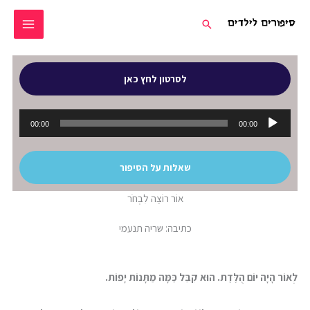
ילוג
חיפוש
תוכן
לסרטון לחץ כאן
נגן
00:00
00:00
אודיו
שאלות על הסיפור
אוֹר רוֹצֶה לִבְחֹר
כתיבה: שריה תנעמי
לְאוֹר הָיָה יוֹם הֻלֶּדֶת. הוּא קִבֵּל כַּמָּה מַתָּנוֹת יָפוֹת.