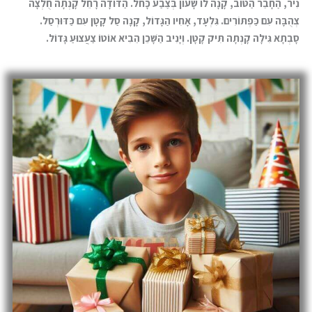
נִיר, הֶחָבֵר הַטּוֹב, קָנָה לוֹ שָׁעוֹן בְּצֶבַע כָּחֹל. הַדּוֹדָה רָחֵל קָנְתָה חֻלְצָה
צְהֻבָּה עִם כַּפְתּוֹרִים. גִּלְעָד, אָחִיו הַגָּדוֹל, קָנָה סַל קָטָן עִם כַּדּוּרְסַל.
סָבְתָא גִּילָה קָנְתָה תִּיק קָטָן. וְיָנִיב הַשָּׁכֵן הֵבִיא אוֹטוֹ צַעֲצוּעַ גָּדוֹל.