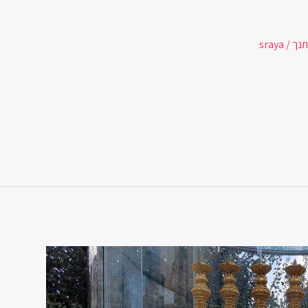
נך
/
sraya