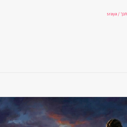
נך
/
sraya