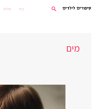
ילוג
חיפוש
בית
אודות
תוכן
מים
טל
לא
אוהב
לשתות