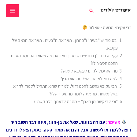
ילוג
חיפוש
תוכן
רבי עקיבא הרועה - שאלות
בסיפור יש "בעיה" ו"פתרון". תאר את ה"בעיה". תאר את הכאב של
עקיבא.
עקיבא התבונן בחריצים שבאבן. תאר את מה שהוא ראה. ומה האדם
החכם הסביר לו?
מה היה יכול לגרום לעקיבא לייאוש?
למה הוא לא התייאש? מה הוא הבין?
רבי עקיבא נחשב לחכם גדול, למרות שהוא התחיל ללמוד לקרוא
בגיל מאוחר. מה אתה לומד מהסיפור שלו?
"וכי לבי קשה מן האבן" – מה זה לדעתך "לב קשה"?
משימה
:
עבודה בזוגות. שאל את בן-הזוג, איזה דבר חשוב היה
רוצה ללמוד או לעשות, אבל זה נראה מאוד קשה. כעת, הצע לו דרכים