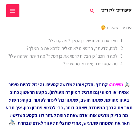
ילוג
חיפוש
תוכן
הינדיק - שאלות
תאר את מחלתו של בן המלך? מה קרה לו?
למה, לדעתך, הרופאים לא הצליחו לרפא את בן המלך?
למה ה"חכם" כן הצליח לרפא את בן המלך? מה הייתה השיטה שלו?
מה המסרים העולים מן מהסיפור?
משימה
:
קח דף. חלק אותו לשלושה קטעים. זה יכול להיות סיפור
אמיתי או דמיוני (גם תרגיל דמיון זה מעולה!). בקטע הראשון: כתוב
בעיה מסוימת שאתה חושב, שאתה יכול לעזור לפתור. בקטע השני:
תאר את הדרך המיוחדת שאתה בוחר, כדי למצוא פתרון נכון. איך תדע
מה בדיוק מרגיש אותו אדם שאתה רוצה לעזור לו? בקטע השלישי:
תאר את השמחה שתרגיש, אחרי שתצליח לעזור לאדם שבחרת.