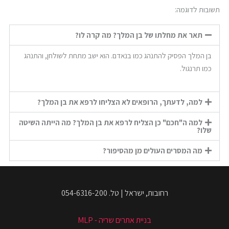
תשובות לדוגמה:
תאר את מחלתו של בן המלך? מה קרה לו?
בן המלך הפסיק להתנהג כמו בנאדם. הוא ישב מתחת לשולחן, והתנהג
כמו תרנגול.
למה, לדעתך, הרופאים לא הצליחו לרפא את בן המלך?
למה ה"חכם" כן הצליח לרפא את בן המלך? מה הייתה השיטה
שלו?
מה המסרים העולים מן מהסיפור?
רחובות, ישראל | טל. 054-6316-200
בניית אתרים שריה - MLP