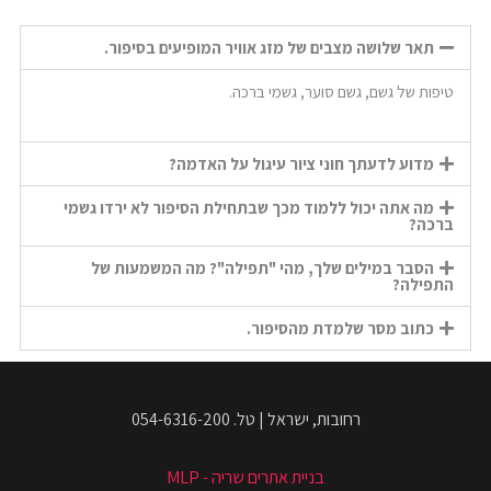
תאר שלושה מצבים של מזג אוויר המופיעים בסיפור.
טיפות של גשם, גשם סוער, גשמי ברכה.
מדוע לדעתך חוני ציור עיגול על האדמה?
מה אתה יכול ללמוד מכך שבתחילת הסיפור לא ירדו גשמי
ברכה?
הסבר במילים שלך, מהי "תפילה"? מה המשמעות של
התפילה?
כתוב מסר שלמדת מהסיפור.
רחובות, ישראל | טל. 054-6316-200
בניית אתרים שריה - MLP